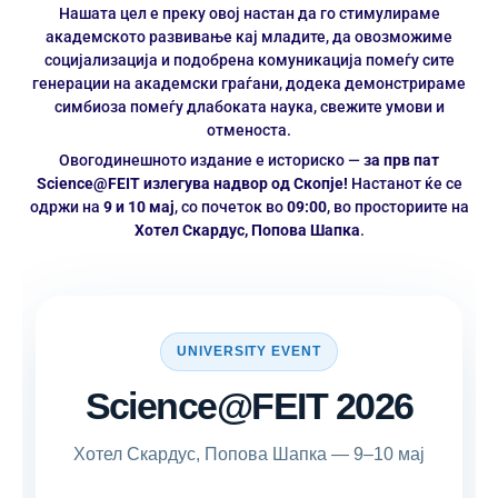
Нашата цел е преку овој настан да го стимулираме
академското развивање кај младите, да овозможиме
социјализација и подобрена комуникација помеѓу сите
генерации на академски граѓани, додека демонстрираме
симбиоза помеѓу длабоката наука, свежите умови и
отменоста.
Овогодинешното издание е историско —
за прв пат
Science@FEIT излегува надвор од Скопје!
Настанот ќе се
одржи на
9 и 10 мај
, со почеток во
09:00
, во просториите на
Хотел Скардус, Попова Шапка
.
UNIVERSITY EVENT
Science@FEIT 2026
Хотел Скардус, Попова Шапка — 9–10 мај