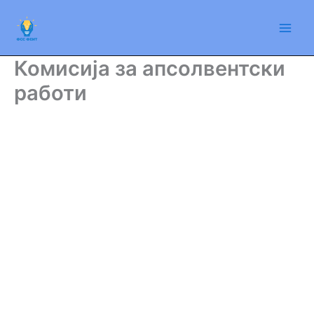
Skip
to
content
Комисија за апсолвентски
работи